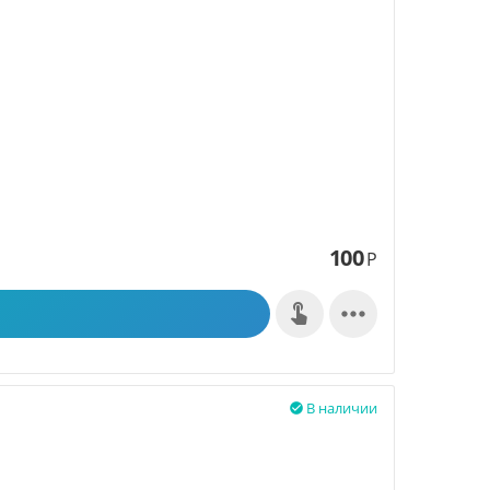
100
Р

В наличии
