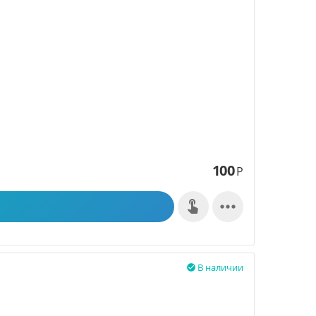
100
Р

В наличии
