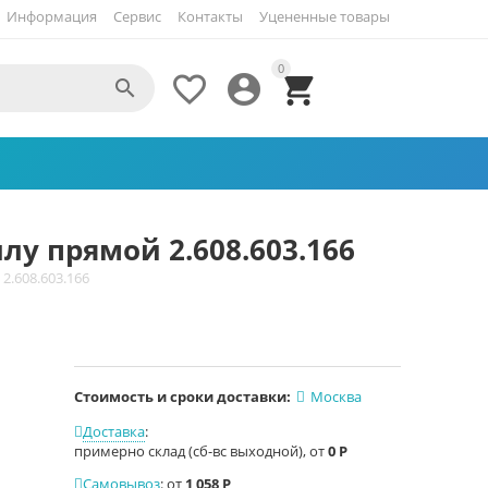
Информация
Сервис
Контакты
Уцененные товары
0




ллу прямой 2.608.603.166
2.608.603.166
Стоимость и сроки доставки:
Москва
Доставка
:
примерно склад (сб-вс выходной), от
0
Р
Самовывоз
:
от
1 058
Р