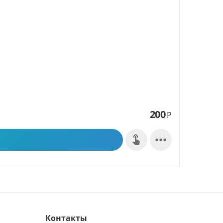
200
Р

Контакты