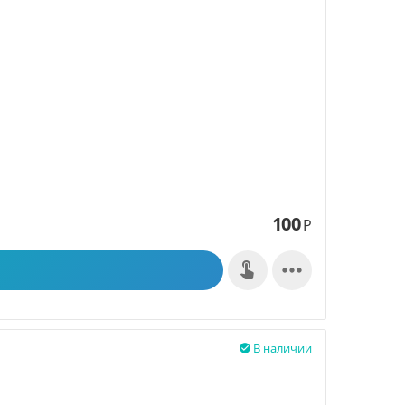
100
Р

В наличии
