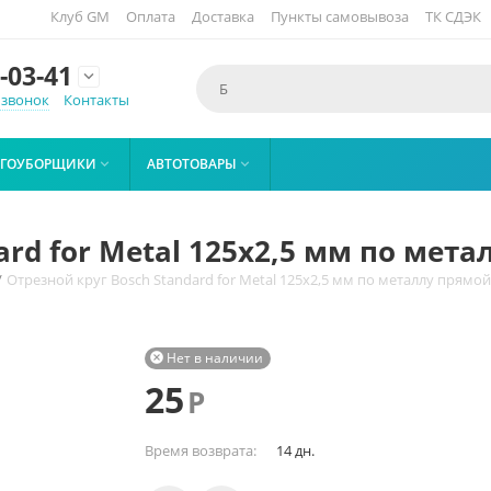
Клуб GM
Оплата
Доставка
Пункты самовывоза
ТК СДЭК
-03-41

 звонок
Контакты
ЕГОУБОРЩИКИ
АВТОТОВАРЫ


rd for Metal 125х2,5 мм по мета
/
Отрезной круг Bosch Standard for Metal 125х2,5 мм по металлу прямой 
Нет в наличии

25
Р
Время возврата:
14 дн.