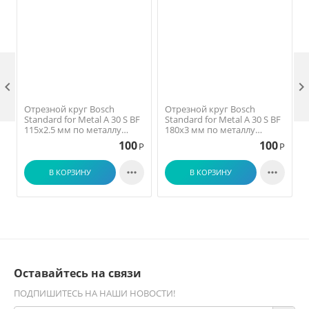

Отрезной круг Bosch
Отрезной круг Bosch
Standard for Metal A 30 S BF
Standard for Metal A 30 S BF
115х2.5 мм по металлу
180х3 мм по металлу
прямой 2.608.603.164
прямой 2.608.603.167
100
100
Р
Р


В КОРЗИНУ
В КОРЗИНУ
Оставайтесь на связи
ПОДПИШИТЕСЬ НА НАШИ НОВОСТИ!