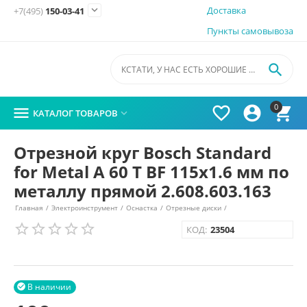

Доставка
+7(495)
150-03-41
Пункты самовывоза

0




КАТАЛОГ ТОВАРОВ

Отрезной круг Bosch Standard
for Metal A 60 T BF 115х1.6 мм по
металлу прямой 2.608.603.163
Главная
/
Электроинструмент
/
Оснастка
/
Отрезные диски
/
КОД:
23504
В наличии
