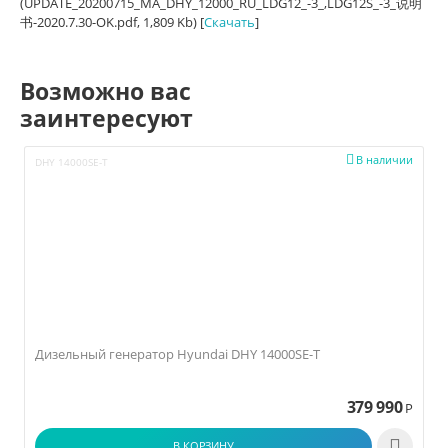
(UPDATE_20200715_MA_DHY_12000_RU_LDG12_-3_,LDG12S_-3_说明
书-2020.7.30-OK.pdf, 1,809 Kb) [
Скачать
]
Возможно вас
заинтересуют

В наличии
DHY 14000SE-T
Дизельный генератор Hyundai DHY 14000SE-T
379 990
Р

В КОРЗИНУ