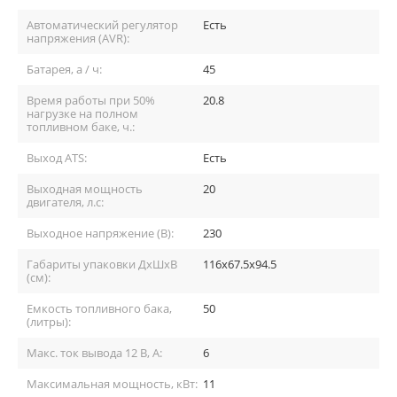
Автоматический регулятор
Есть
напряжения (AVR):
Батарея, а / ч:
45
Время работы при 50%
20.8
нагрузке на полном
топливном баке, ч.:
Выход ATS:
Есть
Выходная мощность
20
двигателя, л.с:
Выходное напряжение (В):
230
Габариты упаковки ДхШхВ
116x67.5x94.5
(см):
Емкость топливного бака,
50
(литры):
Макс. ток вывода 12 В, А:
6
Максимальная мощность, кВт:
11