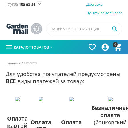

Доставка
+7(495)
150-03-41
Пункты самовывоза

0




КАТАЛОГ ТОВАРОВ

/
Оплата
Главная
Для удобства покупателей предусмотрены
ВСЕ
виды платежей за товар:
Безналична
оплата
Оплата
Оплата
Оплата
(банковский
картой