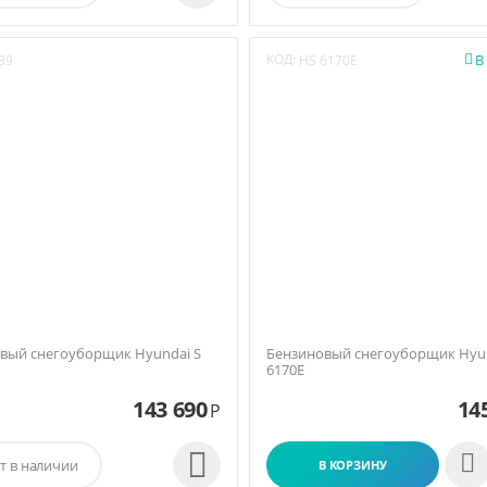
КОД:
В

39
HS 6170E
вый снегоуборщик Hyundai S
Бензиновый снегоуборщик Hyu
6170E
143 690
14
Р

т в наличии
В КОРЗИНУ