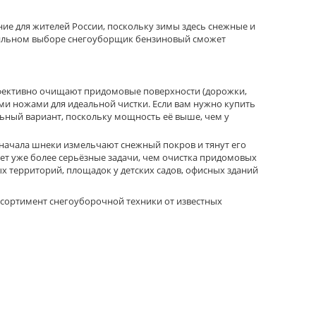
ие для жителей России, поскольку зимы здесь снежные и
авильном выборе снегоуборщик бензиновый сможет
эффективно очищают придомовые поверхности (дорожки,
ми ножами для идеальной чистки. Если вам нужно купить
льный вариант, поскольку мощность её выше, чем у
 сначала шнеки измельчают снежный покров и тянут его
ет уже более серьёзные задачи, чем очистка придомовых
х территорий, площадок у детских садов, офисных зданий
ссортимент снегоуборочной техники от известных