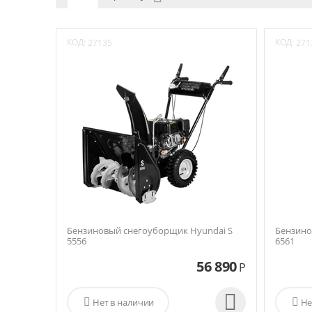
КОД:
КОД:
27135
271
Бензиновый снегоуборщик Hyundai S
Бензино
5556
6561
56 890
Р


Нет в наличии

Не