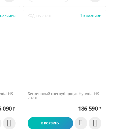
 наличии
КОД:
В наличии

HS 7070E
ndai HS
Бензиновый снегоуборщик Hyundai HS
7070E
5 090
186 590
Р
Р


В КОРЗИНУ