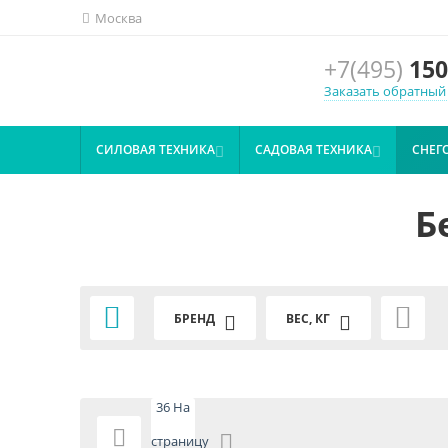
Москва
+7(495)
150
Заказать обратный
СИЛОВАЯ ТЕХНИКА
САДОВАЯ ТЕХНИКА
СНЕГ


Б


БРЕНД
ВЕС, КГ
36 На

страницу