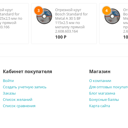
ой круг
Отрезной круг
От
3
4
tandard for
Bosch Standard for
Bo
125х2,5 мм по
Metal A 30 S BF
Me
у прямой
115х2.5 мм по
мм
03.166
металлу прямой
пр
2.608.603.164
2.
100
Р
1
Кабинет покупателя
Магазин
Войти
О компании
Создать учетную запись
Для оптовых покупат
Заказы
Блог магазина
Список желаний
Бонусные баллы
Список сравнения
Карта сайта