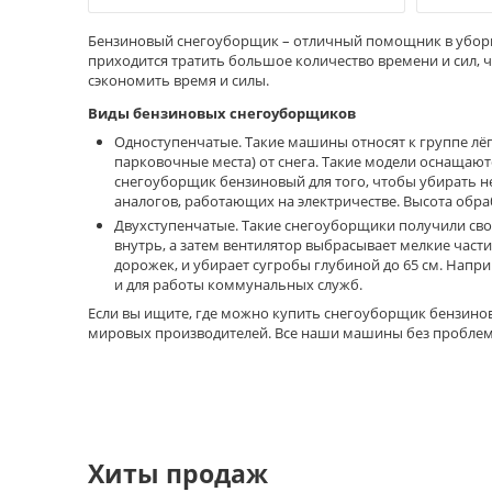
Бензиновый снегоуборщик – отличный помощник в уборке 
приходится тратить большое количество времени и сил,
сэкономить время и силы.
Виды бензиновых снегоуборщиков
Одноступенчатые. Такие машины относят к группе лё
парковочные места) от снега. Такие модели оснащаю
снегоуборщик бензиновый для того, чтобы убирать не
аналогов, работающих на электричестве. Высота обра
Двухступенчатые. Такие снегоуборщики получили своё 
внутрь, а затем вентилятор выбрасывает мелкие час
дорожек, и убирает сугробы глубиной до 65 см. Напр
и для работы коммунальных служб.
Если вы ищите, где можно купить снегоуборщик бензинов
мировых производителей. Все наши машины без проблем 
Хиты продаж