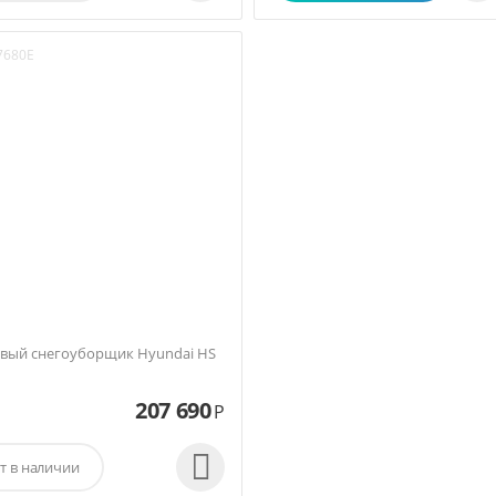
7680E
вый снегоуборщик Hyundai HS
207 690
Р

т в наличии