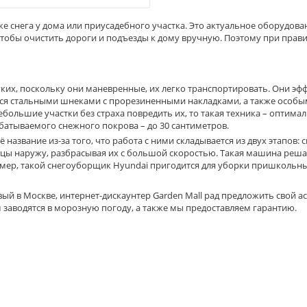
снега у дома или приусадебного участка. Это актуальное оборудован
 чтобы очистить дороги и подъезды к дому вручную. Поэтому при пр
гких, поскольку они маневренные, их легко транспортировать. Они 
тся стальными шнеками с прорезиненными накладками, а также особы
большие участки без страха повредить их, то такая техника – оптима
батываемого снежного покрова – до 30 сантиметров.
название из-за того, что работа с ними складывается из двух этапов:
тицы наружу, разбрасывая их с большой скоростью. Такая машина реша
имер, такой снегоуборщик Hyundai пригодится для уборки пришкольны
ый в Москве, интернет-дискаунтер Garden Mall рад предложить свой а
заводятся в морозную погоду, а также мы предоставляем гарантию.