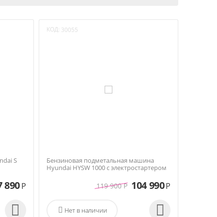
КОД:
30055
dai S
Бензиновая подметальная машина
Hyundai HYSW 1000 с электростартером
7 890
104 990
Р
Р
119 900
Р



Нет в наличии