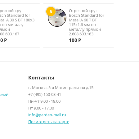
резной круг
Отрезной круг
5
sch Standard for
Bosch Standard for
tal A 30 S BF 180х3
Metal A 60 T BF
 по металлу
115х1.6 мм по
ямой
металлу прямой
608.603.167
2.608.603.163
00
Р
100
Р
Контакты
г. Москва, 5-я Магистральная д.15
елей
+7 (495) 150-03-41
Пн-Чт 9.00 - 18.00
Пт 9.00 - 17.00
info@garden-mall.ru
Посмотреть на карте