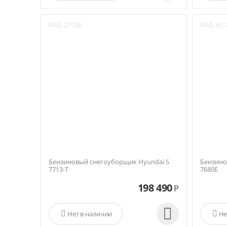
КОД:
КОД:
27138
HS 
Бензиновый снегоуборщик Hyundai S
Бензино
7713-T
7680E
198 490
Р


Нет в наличии

Не