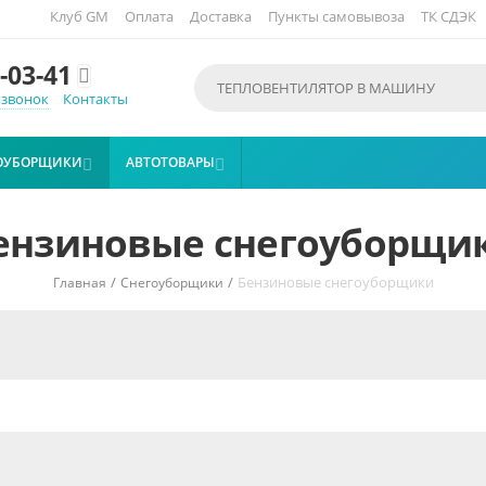
Клуб GM
Оплата
Доставка
Пункты самовывоза
ТК СДЭК
-03-41

 звонок
Контакты
ОУБОРЩИКИ
АВТОТОВАРЫ


ензиновые снегоуборщи
/
/
Бензиновые снегоуборщики
Главная
Снегоуборщики