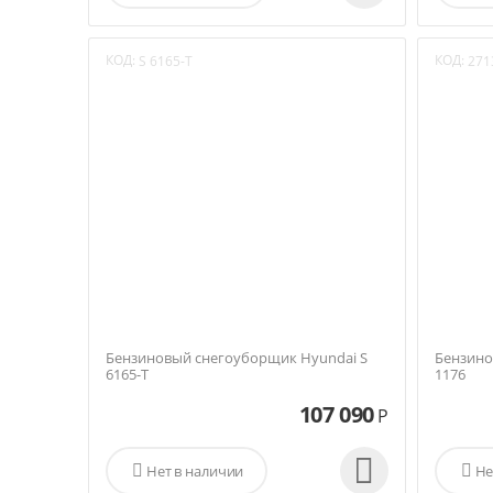
КОД:
КОД:
S 6165-T
271
Бензиновый снегоуборщик Hyundai S
Бензино
6165-T
1176
107 090
Р


Нет в наличии

Не