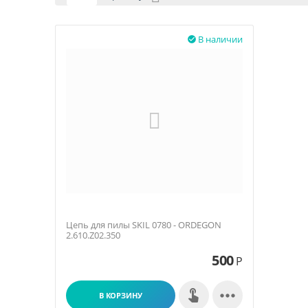
В наличии

Цепь для пилы SKIL 0780 - ORDEGON
2.610.Z02.350
500
Р

В КОРЗИНУ