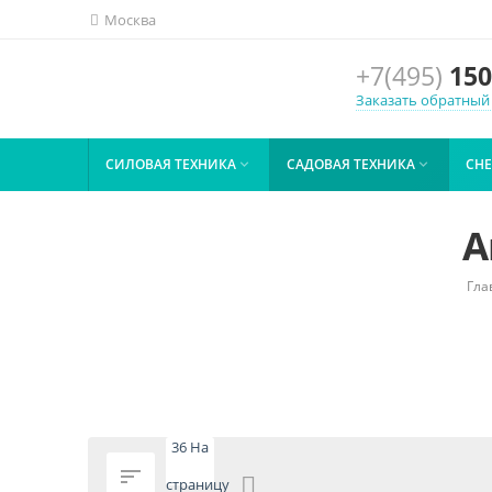
Москва
+7(495)
150
Заказать обратный
СИЛОВАЯ ТЕХНИКА
САДОВАЯ ТЕХНИКА
СН


А
Гла
36 На

страницу