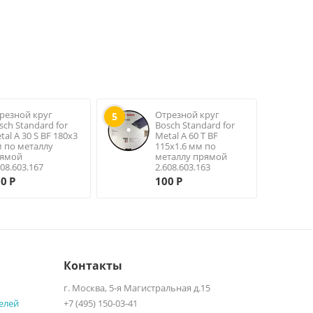
резной круг
Отрезной круг
5
sch Standard for
Bosch Standard for
tal A 30 S BF 180х3
Metal A 60 T BF
 по металлу
115х1.6 мм по
ямой
металлу прямой
608.603.167
2.608.603.163
00
Р
100
Р
Контакты
г. Москва, 5-я Магистральная д.15
елей
+7 (495) 150-03-41