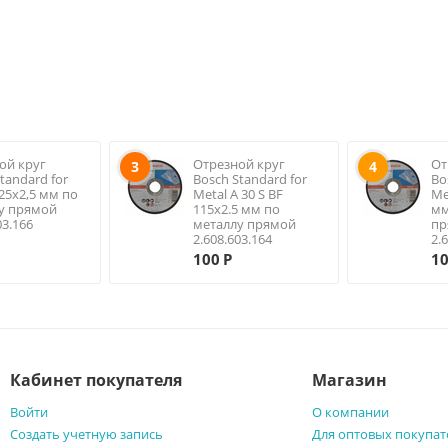
ой круг
Отрезной круг
От
3
4
tandard for
Bosch Standard for
Bo
125х2,5 мм по
Metal A 30 S BF
Me
у прямой
115х2.5 мм по
мм
03.166
металлу прямой
пр
2.608.603.164
2.
100
Р
1
Кабинет покупателя
Магазин
Войти
О компании
Создать учетную запись
Для оптовых покупат