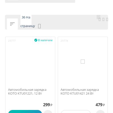
36 На

страницу
В наличии

29777
29778
Автомобильная зарядка
Автомобильная зарядка
KOTO KTU01221, 12 Вт
KOTO KTU01421 24 Вт
299
479
Р
Р