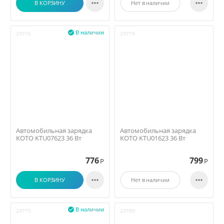


В КОРЗИНУ
Нет в наличии
В наличии

29776
29779
Автомобильная зарядка
Автомобильная зарядка
KOTO KTU07623 36 Вт
KOTO KTU01623 36 Вт
776
799
Р
Р


В КОРЗИНУ
Нет в наличии
В наличии

29775
29780