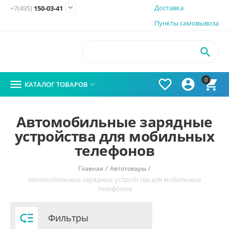

Доставка
+7(495)
150-03-41
Пункты самовывоза

0




КАТАЛОГ ТОВАРОВ

Автомобильные зарядные
устройства для мобильных
телефонов
/
/
Главная
Автотовары
Автомобильные зарядные устройства для мобильных
телефонов

Фильтры