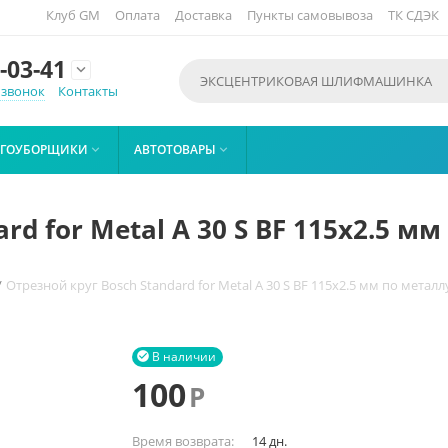
Клуб GM
Оплата
Доставка
Пункты самовывоза
ТК СДЭК
-03-41

 звонок
Контакты
ЕГОУБОРЩИКИ
АВТОТОВАРЫ


rd for Metal A 30 S BF 115х2.5 
/
Отрезной круг Bosch Standard for Metal A 30 S BF 115х2.5 мм по металл
В наличии

100
Р
Время возврата:
14 дн.