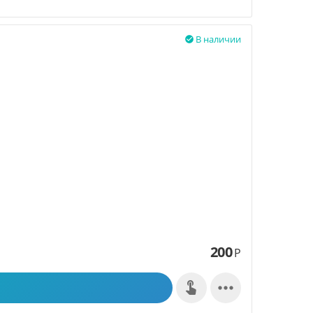
В наличии

200
Р
