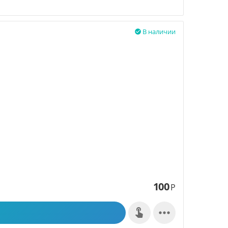
В наличии

100
Р
