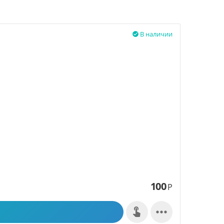
В наличии

100
Р
