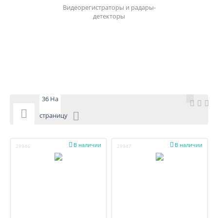
Видеорегистраторы и радары-
детекторы
36 На

страницу


В наличии
В наличии
29946
29947