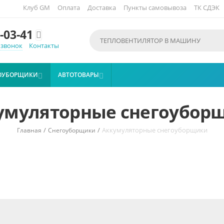
Клуб GM
Оплата
Доставка
Пункты самовывоза
ТК СДЭК
-03-41

 звонок
Контакты
ОУБОРЩИКИ
АВТОТОВАРЫ


умуляторные снегоубор
/
/
Аккумуляторные снегоуборщики
Главная
Снегоуборщики