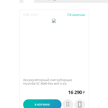
КОД:
В наличии

30261
Аккумуляторный снегоуборщик
Hyundai SC 4040 без акб и з/у
16 290
Р

В КОРЗИНУ