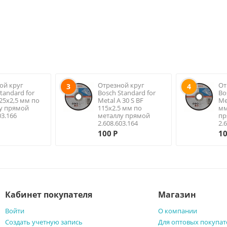
ой круг
Отрезной круг
От
3
4
tandard for
Bosch Standard for
Bo
125х2,5 мм по
Metal A 30 S BF
Me
у прямой
115х2.5 мм по
мм
03.166
металлу прямой
пр
2.608.603.164
2.
100
Р
1
Кабинет покупателя
Магазин
Войти
О компании
Создать учетную запись
Для оптовых покупат