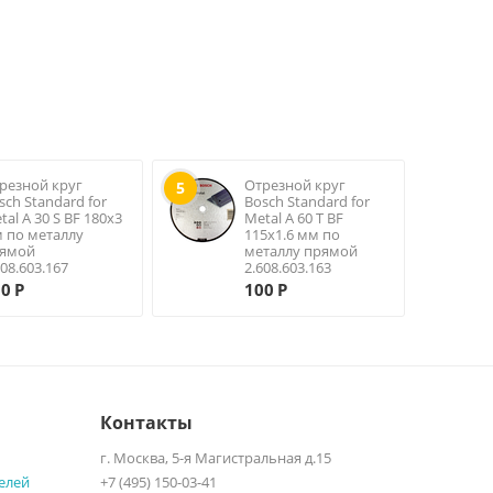
резной круг
Отрезной круг
5
sch Standard for
Bosch Standard for
tal A 30 S BF 180х3
Metal A 60 T BF
 по металлу
115х1.6 мм по
ямой
металлу прямой
608.603.167
2.608.603.163
00
Р
100
Р
Контакты
г. Москва, 5-я Магистральная д.15
елей
+7 (495) 150-03-41