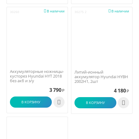


В наличии
В наличии
30260
30275 2
Аккумуляторные ножницы-
Литий-ионный
кусторез Hyundai HYT 2018
аккумулятор Hyundai HYBH
без акб и з/у
2002H1, 2шт
3 790
4 180
Р
Р


В КОРЗИНУ
В КОРЗИНУ