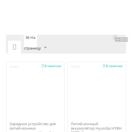
36 На

страницу


В наличии
В наличии
30265
30275
Зарядное устройство для
Литий-ионный
литий-ионных
аккумулятор Hyundai HYBH