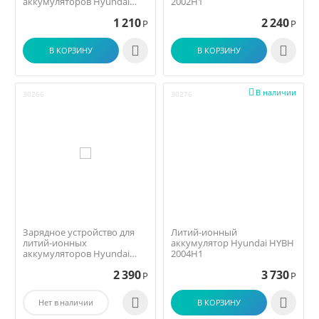
аккумуляторов Hyundai
2002H1
HYCH 2001
1 210
2 240
Р
Р


В КОРЗИНУ
В КОРЗИНУ

В наличии
30266
30276
Зарядное устройство для
Литий-ионный
литий-ионных
аккумулятор Hyundai HYBH
аккумуляторов Hyundai
2004H1
HYCH 2002
2 390
3 730
Р
Р


Нет в наличии
В КОРЗИНУ