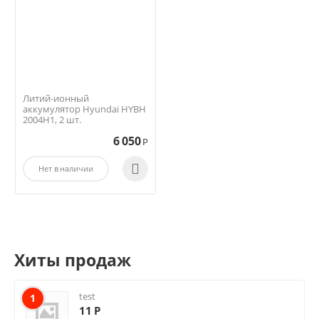
Литий-ионный
аккумулятор Hyundai HYBH
2004H1, 2 шт.
6 050
Р

Нет в наличии
Хиты продаж
test
1
11
Р