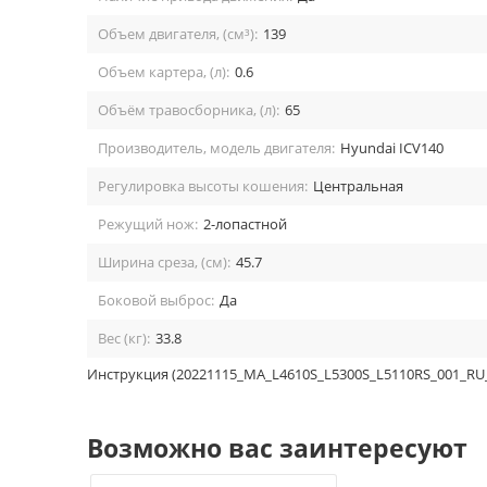
Объем двигателя, (см³):
139
Объем картера, (л):
0.6
Объём травосборника, (л):
65
Производитель, модель двигателя:
Hyundai ICV140
Регулировка высоты кошения:
Центральная
Режущий нож:
2-лопастной
Ширина среза, (см):
45.7
Боковой выброс:
Да
Вес (кг):
33.8
Инструкция (20221115_MA_L4610S_L5300S_L5110RS_001_RU_UA
Возможно вас заинтересуют