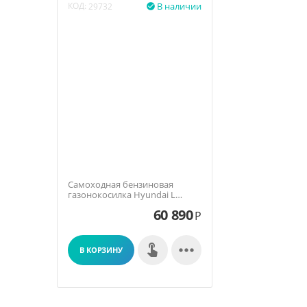
КОД:
В наличии
29732

Самоходная бензиновая
газонокосилка Hyundai L
5110RS
60 890
Р

В КОРЗИНУ