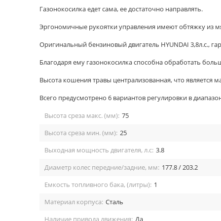
Газонокосилка едет сама, ее достаточно направлять.
Эргономичные рукоятки управления имеют обтяжку из мя
Оригинальный бензиновый двигатель HYUNDAI 3,8л.с., гар
Благодаря ему газонокосилка способна обработать больш
Высота кошения травы централизованная, что является 
Всего предусмотрено 6 вариантов регулировки в диапазон
Высота среза макс. (мм):
75
Высота среза мин. (мм):
25
Выходная мощность двигателя, л.с:
3.8
Диаметр колес передние/задние, мм:
177.8 / 203.2
Емкость топливного бака, (литры):
1
Материал корпуса:
Сталь
Наличие привода движения:
Да