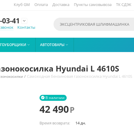
Клуб GM
Оплата
Доставка
Пункты самовывоза
ТК СДЭК
-03-41

 звонок
Контакты
ЕГОУБОРЩИКИ
АВТОТОВАРЫ


зонокосилка Hyundai L 4610S
/
Самоходная бензиновая газонокосилка Hyundai L 4610S
азонокосилки
В наличии

42 490
Р
Время возврата:
14 дн.