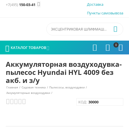

Доставка
+7(495)
150-03-41
Пункты самовывоза

0




КАТАЛОГ ТОВАРОВ

Аккумуляторная воздуходувка-
пылесос Hyundai HYL 4009 без
акб. и з/у
Главная
/
Садовая техника
/
Пылесосы, воздуходувки
/
Аккумуляторные воздуходувки
/
КОД:
30000