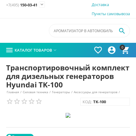

Доставка
+7(495)
150-03-41
Пункты самовывоза

0




КАТАЛОГ ТОВАРОВ

Транспортировочный комплект
для дизельных генераторов
Hyundai TK-100
Главная
/
Силовая техника
/
Генераторы
/
Аксессуары для генераторов
/
КОД:
TK-100