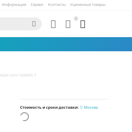
Информация
Сервис
Контакты
Уцененные товары
0




NDAI HHY 10000FE-T
Стоимость и сроки доставки:
Москва