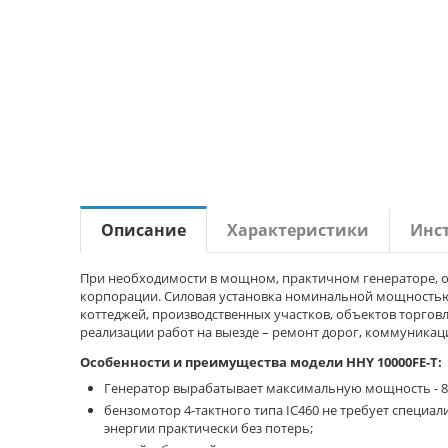
Описание
Характеристики
Инс
При необходимости в мощном, практичном генераторе, о
корпорации. Силовая установка номинальной мощностью 
коттеджей, производственных участков, объектов торгов
реализации работ на выезде – ремонт дорог, коммуника
Особенности и преимущества модели HHY 10000FE-T:
Генератор вырабатывает максимальную мощность - 8 к
бензомотор 4-тактного типа IC460 не требует специа
энергии практически без потерь;