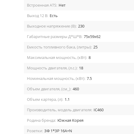
Встроенная ATS:
Нет
Выход 12 В:
Есть
Выходное напряжение (В):
230
Габаритные размеры Д*Ш*В:
75x59x62
Емкость топливного бака, (литры):
25
Максимальная мощность, (кВт):
8
Мощность двигателя, (л.с.):
18
Номинальная мощность, (кВт):
7.5
Объем двигателя, (см_):
460
Объем картера, (л):
1.1
Производитель, модель двигателя:
ІС460
Родина бренда:
Южная Корея
Розетки:
ЗФ 1*ЗР 16А+N