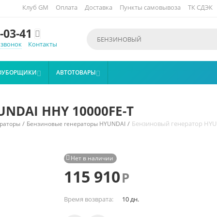
Клуб GM
Оплата
Доставка
Пункты самовывоза
ТК СДЭК
-03-41

 звонок
Контакты
ОУБОРЩИКИ
АВТОТОВАРЫ


NDAI HHY 10000FE-T
/
/
Бензиновый генератор HYU
раторы
Бензиновые генераторы HYUNDAI
Нет в наличии

115 910
Р
Время возврата:
10 дн.