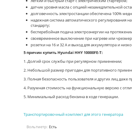
легкий и быстрый старт с электрическим стартером;
датчик уровня масла с опцией незамедлительной оста
долговечность электростанции обеспечена 100% медн
надежная система автоматического регулирования на
стандарту;
бесперебойная подача электроэнергии на протяжении
своевременное выключение при нагреве или чрезмер
розетки на 16 и 32 А и выход для аккумулятора и низ
5 причин купить Hyundai HHY 10000FE-T:
1. Долгий срок службы при регулярном применении;
2. Небольшой размер пригоден для портативного приме
3. Полная безопасность пользователя и других лиц даже 
4. Разумная стоимость на функциональную версию с отл
5. Минимальный расход бензина в ходе генерации.
Транспортировочный комплект для этого генератора
Вольтметр:
Есть