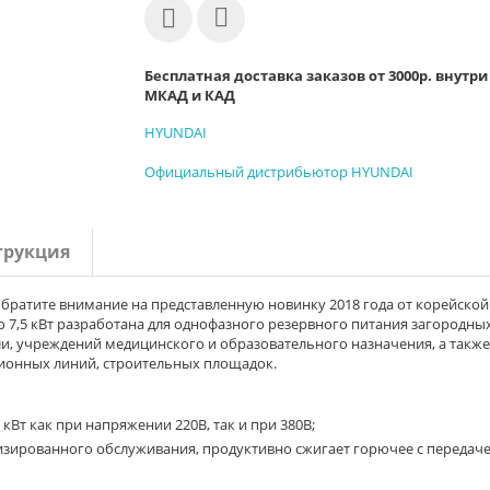
Бесплатная доставка заказов от 3000р. внутри
МКАД и КАД
HYUNDAI
Официальный дистрибьютор HYUNDAI
трукция
братите внимание на представленную новинку 2018 года от корейской
7,5 кВт разработана для однофазного резервного питания загородны
ли, учреждений медицинского и образовательного назначения, а также
ционных линий, строительных площадок.
Вт как при напряжении 220В, так и при 380В;
лизированного обслуживания, продуктивно сжигает горючее с передач