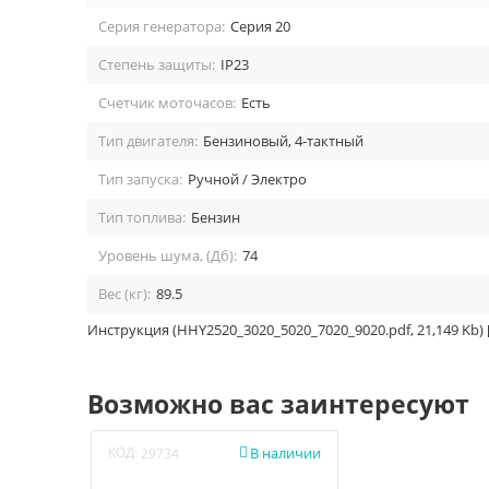
Серия генератора:
Серия 20
Степень защиты:
IP23
Счетчик моточасов:
Есть
Тип двигателя:
Бензиновый, 4-тактный
Тип запуска:
Ручной / Электро
Тип топлива:
Бензин
Уровень шума, (Дб):
74
Вес (кг):
89.5
Инструкция (HHY2520_3020_5020_7020_9020.pdf, 21,149 Kb) 
Возможно вас заинтересуют
КОД:
В наличии

29734