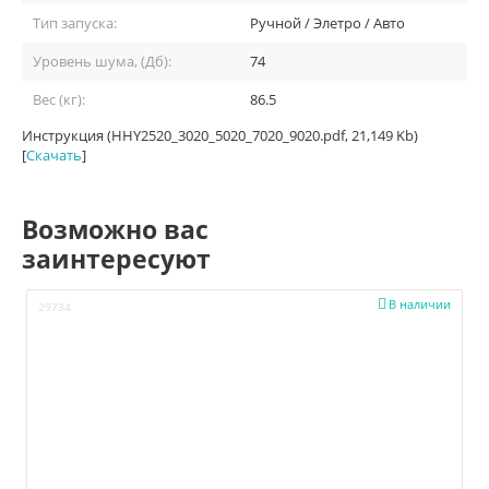
Тип запуска:
Ручной / Элетро / Авто
Уровень шума, (Дб):
74
Вес (кг):
86.5
Инструкция (HHY2520_3020_5020_7020_9020.pdf, 21,149 Kb)
[
Скачать
]
Возможно вас
заинтересуют

В наличии
29734