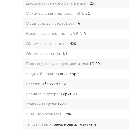
Емкость топливного бака, (литры):
25
Максимальная мощность, (кВт):
6.5
Мощность двигателя, (л.с.):
16
Номинальная мощность, (кВт):
6
Объем двигателя, (см_):
420
Объем картера, (л):
1.1
Производитель, модель двигателя:
IC420
Родина бренда:
Южная Корея
Розетки:
1*16A / 1*32A
Серия генератора:
Серия 20
Степень защиты:
IP23
Счетчик моточасов:
Есть
Тип двигателя:
Бензиновый, 4-тактный