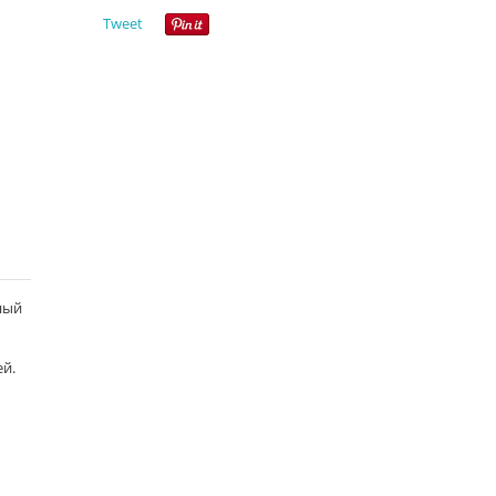
Tweet
ный
ей.