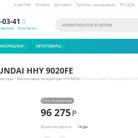
Клуб GM
Оплата
Доставка
Пункты самовывоза
ТК СДЭК
-03-41

 звонок
Контакты
ОУБОРЩИКИ
АВТОТОВАРЫ


UNDAI HHY 9020FE
/
/
Бензиновый генератор HYU
раторы
Бензиновые генераторы HYUNDAI
Нет в наличии

96 275
Р
Время возврата:
14 дн.