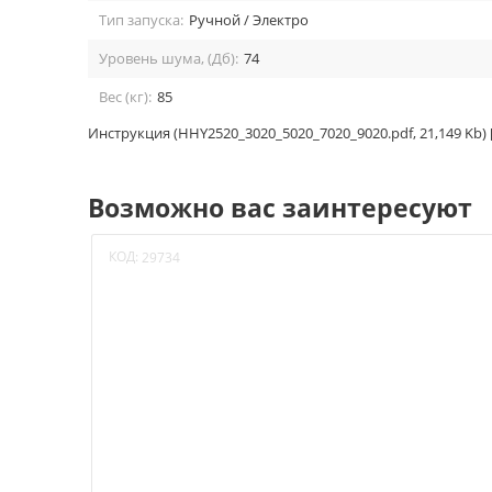
Тип запуска:
Ручной / Электро
Уровень шума, (Дб):
74
Вес (кг):
85
Инструкция (HHY2520_3020_5020_7020_9020.pdf, 21,149 Kb) 
Возможно вас заинтересуют
КОД:
29734