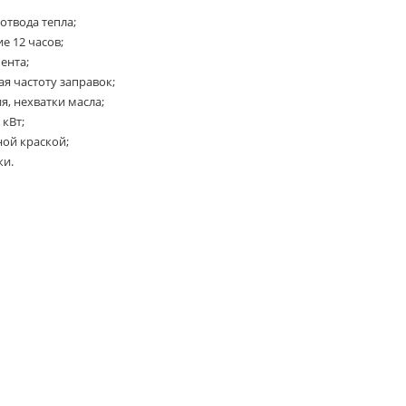
отвода тепла;
 12 часов;
ента;
я частоту заправок;
я, нехватки масла;
кВт;
ой краской;
ки.