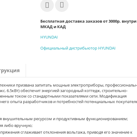
Бесплатная доставка заказов от 3000р. внутри
МКАД и КАД
HYUNDAI
Официальный дистрибьютор HYUNDAI
трукция
й техники призвана запитать мощные электроприборы, профессиональ
кс. 6.5кВт) обеспечит энергией загородный коттедж, строительно-
венным током со стандартными показателями сети. Модификация
тнего опыта разработчиков и потребностей потенциальных покупател
тся внушительным ресурсом и продуктивным функционированием;
ия либо вручную;
пряжения сглаживает отклонения вольтажа, приводя его значение к