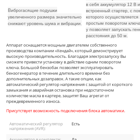
в себя аккумулятор 12 В и
В
иброгасящие подушки
встроенный стартер, с п
увеличенного размера значительно
которого осуществляется 
простым поворотом ключа.
снижают уровень шума и вибрации.
у позволяет запускать ген
расстояния до 50 м.
Аппарат оснащается мощным двигателем собственного
производства компании «Хендай», который демонстрирует
высокую производительность. Благодаря электрозапуску Вы
сможете привести установку в действие одним поворотом
ключа. Большой бензобак позволяет эксплуатировать
бензогенератор в течение длительного времени без
дополнительных дозаправок. А такие опции, как
автоматический регулятор напряжения с защитой от короткого
замыкания и аварийная остановка при недостаточном
количестве масла в картере, защитят Ваш агрегат от
преждевременного износа.
Присутствует возможность подключения блока автоматики.
Автоматический регулятор
Есть
напряжения (AVR):
Аккумулятор в комплекте:
Да