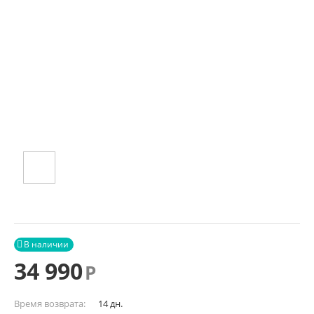
В наличии

34 990
Р
Время возврата:
14 дн.