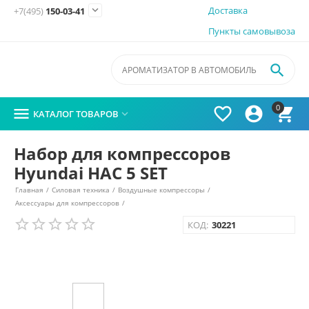

Доставка
+7(495)
150-03-41
Пункты самовывоза

0




КАТАЛОГ ТОВАРОВ

Набор для компрессоров
Hyundai HAC 5 SET
Главная
/
Силовая техника
/
Воздушные компрессоры
/
Аксессуары для компрессоров
/
КОД:
30221