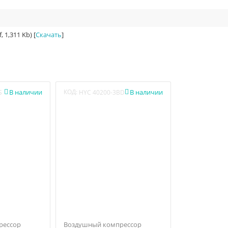
1,311 Kb) [
Скачать
]
В наличии
КОД:
В наличии


S
HYC 40200-3BD
рессор
Воздушный компрессор