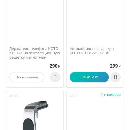
Держатель телефона KOTO
Автомобильная зарядка
KTH121 на вентиляционную
KOTO KTU01221, 12 Вт
решетку магнитный
290
299
Р
Р


Нет в наличии
В КОРЗИНУ

В наличии
29786
29777