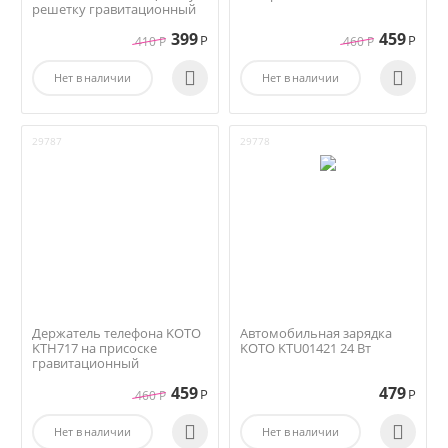
решетку гравитационный
399
459
Р
Р
410
Р
460
Р


Нет в наличии
Нет в наличии
29787
29778
Держатель телефона KOTO
Автомобильная зарядка
KTH717 на присоске
KOTO KTU01421 24 Вт
гравитационный
459
479
Р
Р
460
Р


Нет в наличии
Нет в наличии