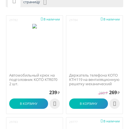

страницу


В наличии
В наличии
29782
29784
Автомобильный крюк на
Держатель телефона KOTO
подголовник KOTO KTR070
KTH119 на вентиляционную
2 шт.
решетку механический
239
269
Р
Р
280
Р


В КОРЗИНУ
В КОРЗИНУ

В наличии
29783
29777