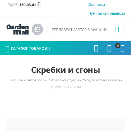

Доставка
+7(495)
150-03-41
Пункты самовывоза

0




КАТАЛОГ ТОВАРОВ

Скребки и сгоны
/
/
/
/
Главная
Автотовары
Автоаксессуары
Уход за автомобилем
Скребки и сгоны