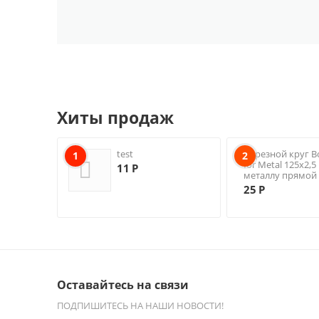
Хиты продаж
test
Отрезной круг B
1
2
for Metal 125х2,
11
Р
металлу прямой 
25
Р
Оставайтесь на связи
ПОДПИШИТЕСЬ НА НАШИ НОВОСТИ!