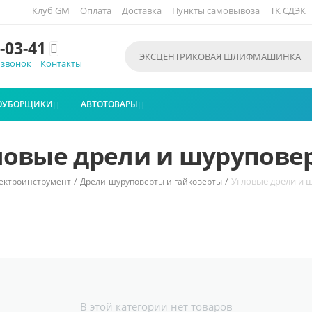
Клуб GM
Оплата
Доставка
Пункты самовывоза
ТК СДЭК
-03-41

 звонок
Контакты
ОУБОРЩИКИ
АВТОТОВАРЫ


ловые дрели и шурупове
/
/
Угловые дрели и 
ектроинструмент
Дрели-шуруповерты и гайковерты
В этой категории нет товаров