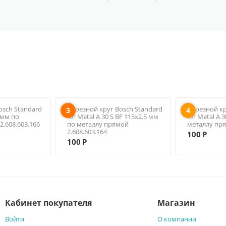
osch Standard
Отрезной круг Bosch Standard
Отрезной кр
3
4
5 мм по
for Metal A 30 S BF 115х2.5 мм
for Metal A 
2.608.603.166
по металлу прямой
металлу пря
2.608.603.164
100
Р
100
Р
Кабинет покупателя
Магазин
Войти
О компании