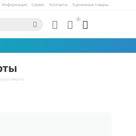
Информация
Сервис
Контакты
Уцененные товары
0




рты
шуруповерты