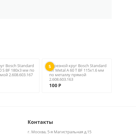
уг Bosch Standard
Отрезной круг Bosch Standard
5
30 S BF 180х3 мм по
for Metal A 60 T BF 115х1.6 мм
мой 2.608.603.167
по металлу прямой
2.608.603.163
100
Р
Контакты
г. Москва, 5-я Магистральная д.15