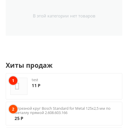
В этой категории нет товаров
Хиты продаж
test
1
11
Р
Отрезной круг Bosch Standard for Metal 125х2,5 мм по
2
металлу прямой 2.608.603.166
25
Р