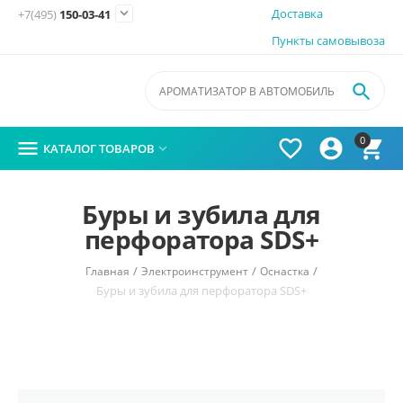

Доставка
+7(495)
150-03-41
Пункты самовывоза

0




КАТАЛОГ ТОВАРОВ

Буры и зубила для
перфоратора SDS+
/
/
/
Главная
Электроинструмент
Оснастка
Буры и зубила для перфоратора SDS+