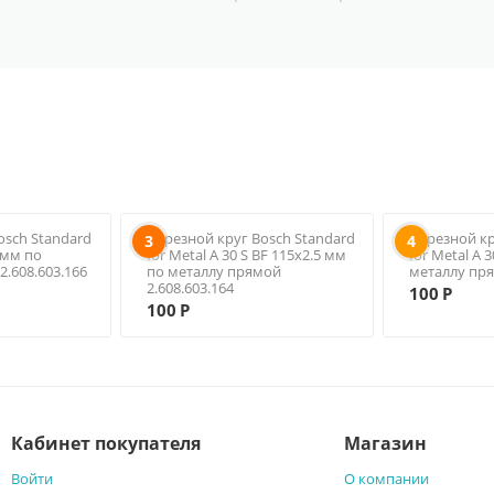
osch Standard
Отрезной круг Bosch Standard
Отрезной кр
3
4
5 мм по
for Metal A 30 S BF 115х2.5 мм
for Metal A 
2.608.603.166
по металлу прямой
металлу пря
2.608.603.164
100
Р
100
Р
Кабинет покупателя
Магазин
Войти
О компании