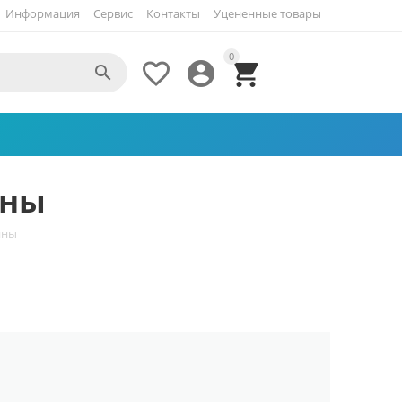
Информация
Сервис
Контакты
Уцененные товары
0




ины
ины