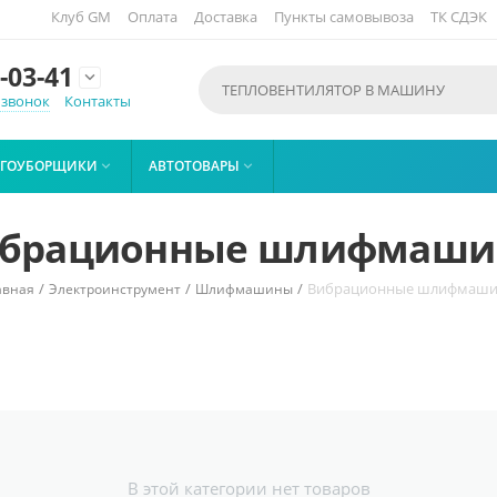
Клуб GM
Оплата
Доставка
Пункты самовывоза
ТК СДЭК
-03-41

 звонок
Контакты
ЕГОУБОРЩИКИ
АВТОТОВАРЫ


брационные шлифмаш
/
/
/
Вибрационные шлифмаш
авная
Электроинструмент
Шлифмашины
В этой категории нет товаров