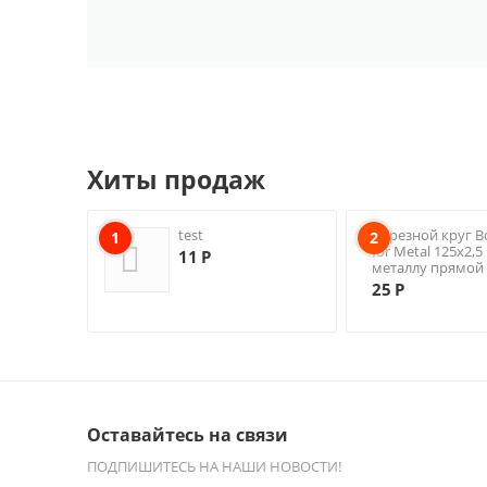
Хиты продаж
test
Отрезной круг B
1
2
for Metal 125х2,
11
Р
металлу прямой 
25
Р
Оставайтесь на связи
ПОДПИШИТЕСЬ НА НАШИ НОВОСТИ!