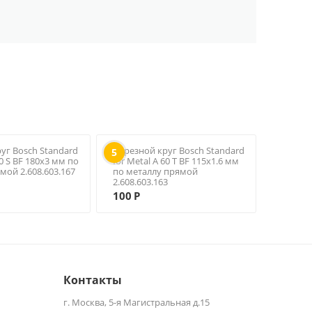
уг Bosch Standard
Отрезной круг Bosch Standard
5
30 S BF 180х3 мм по
for Metal A 60 T BF 115х1.6 мм
мой 2.608.603.167
по металлу прямой
2.608.603.163
100
Р
Контакты
г. Москва, 5-я Магистральная д.15