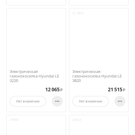
LE 3820
Электрическая
Электрическая
газонокосилка Hyundai LE
газонокосилка Hyundai LE
3220
3820
12 065
21 515
Р
Р


Нет в наличии
Нет в наличии
29906
29653