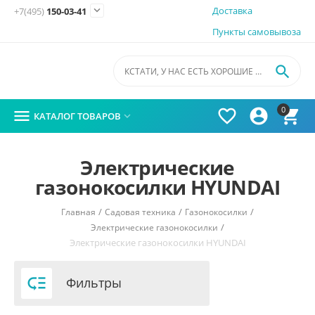

Доставка
+7(495)
150-03-41
Пункты самовывоза

0




КАТАЛОГ ТОВАРОВ

Электрические
газонокосилки HYUNDAI
/
/
/
Главная
Садовая техника
Газонокосилки
/
Электрические газонокосилки
Электрические газонокосилки HYUNDAI

Фильтры