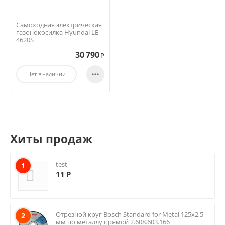
Самоходная электрическая
газонокосилка Hyundai LE
4620S
30 790
Р

Нет в наличии
Хиты продаж
test
1
11
Р
Отрезной круг Bosch Standard for Metal 125х2,5
2
мм по металлу прямой 2.608.603.166