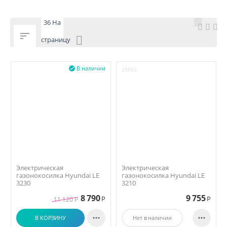
36 На

страницу
В наличии

29652
Электрическая
Электрическая
газонокосилка Hyundai LE
газонокосилка Hyundai LE
3230
3210
8 790
9 755
Р
Р
11 120
Р


В КОРЗИНУ
Нет в наличии