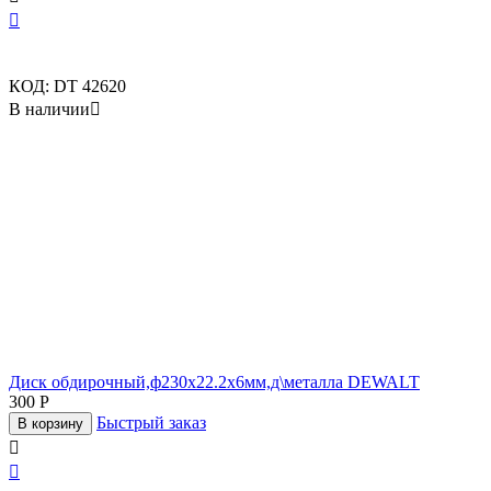

КОД:
DT 42620
В наличии

Диск обдирочный,ф230х22.2х6мм,д\металла DEWALT
300
Р
Быстрый заказ
В корзину

