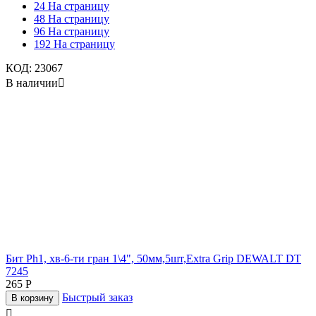
24 На страницу
48 На страницу
96 На страницу
192 На страницу
КОД:
23067
В наличии

Бит Рh1, хв-6-ти гран 1\4", 50мм,5шт,Extra Grip DEWALT DT
7245
265
Р
Быстрый заказ
В корзину
