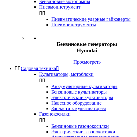
Бензиновые мотопомпы
Пневмоинструмент


Пневматические ударные гайковерты
Пневмоинструменты
Бензиновые генераторы
Hyundai
Просмотреть


Садовая техника

Культиваторы, мотоблоки


Аккумуляторные культиваторы
Бензиновые культиваторы
Электрические культиваторы
Навесное оборудование
Запчасти к культиваторам
Газонокосилки


Бензиновые газонокосилки
Электрические газонокосилки