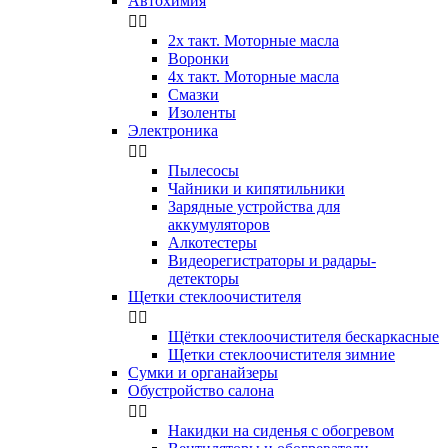
Автохимия


2х такт. Моторные масла
Воронки
4х такт. Моторные масла
Смазки
Изоленты
Электроника


Пылесосы
Чайники и кипятильники
Зарядные устройства для
аккумуляторов
Алкотестеры
Видеорегистраторы и радары-
детекторы
Щетки стеклоочистителя


Щётки стеклоочистителя бескаркасные
Щетки стеклоочистителя зимние
Сумки и органайзеры
Обустройство салона


Накидки на сиденья с обогревом