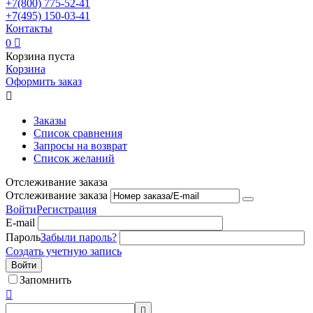
+7(800)
775-52-41
+7(495)
150-03-41
Контакты
0

Корзина пуста
Корзина
Оформить заказ

Заказы
Список сравнения
Запросы на возврат
Список желаний
Отслеживание заказа
Отслеживание заказа
Войти
Регистрация
E-mail
Пароль
Забыли пароль?
Создать учетную запись
Войти
Запомнить

