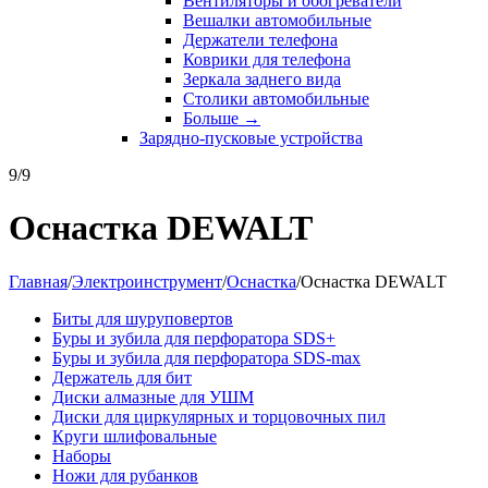
Вентиляторы и обогреватели
Вешалки автомобильные
Держатели телефона
Коврики для телефона
Зеркала заднего вида
Столики автомобильные
Больше
→
Зарядно-пусковые устройства
9/9
Оснастка DEWALT
Главная
/
Электроинструмент
/
Оснастка
/
Оснастка DEWALT
Биты для шуруповертов
Буры и зубила для перфоратора SDS+
Буры и зубила для перфоратора SDS-max
Держатель для бит
Диски алмазные для УШМ
Диски для циркулярных и торцовочных пил
Круги шлифовальные
Наборы
Ножи для рубанков