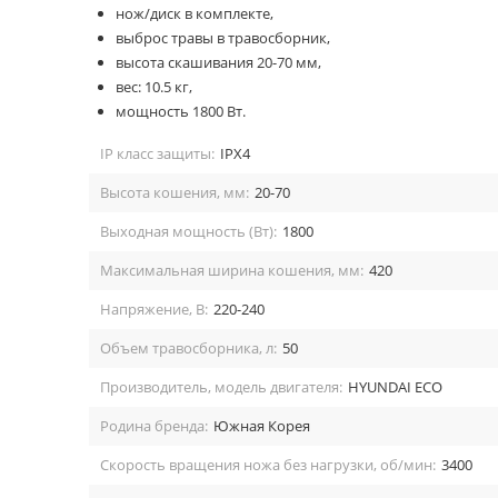
нож/диск в комплекте,
выброс травы в травосборник,
высота скашивания 20-70 мм,
вес: 10.5 кг,
мощность 1800 Вт.
IP класс защиты:
IPX4
Высота кошения, мм:
20-70
Выходная мощность (Вт):
1800
Максимальная ширина кошения, мм:
420
Напряжение, В:
220-240
Объем травосборника, л:
50
Производитель, модель двигателя:
HYUNDAI ECO
Родина бренда:
Южная Корея
Скорость вращения ножа без нагрузки, об/мин:
3400