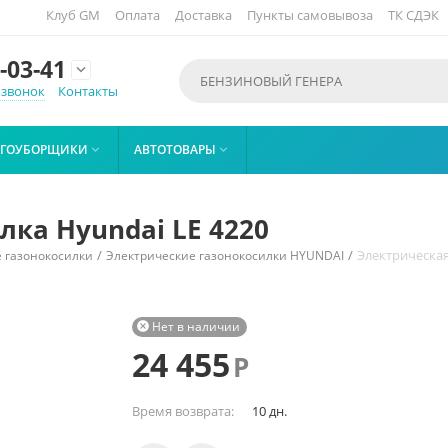
Клуб GM
Оплата
Доставка
Пункты самовывоза
ТК СДЭК
-03-41

 звонок
Контакты
ЕГОУБОРЩИКИ
АВТОТОВАРЫ


лка Hyundai LE 4220
/
/
Электрическая
 газонокосилки
Электрические газонокосилки HYUNDAI
Нет в наличии

24 455
Р
Время возврата:
10 дн.