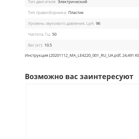
Тип двигателя:
Электрический
Тип травосборника:
Пластик
Уровень звукового давления, LpA:
96
Частота, Гц:
50
Вес (кг):
10.5
Инструкция (20201112_MA_LE4220_001_RU_UA.pdf, 24,491 Kb
Возможно вас заинтересуют